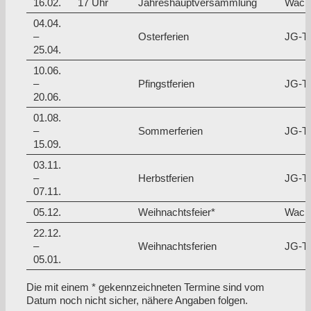
16.02.
17 Uhr
Jahreshauptversammlung
Wach
04.04.
–
Osterferien
JG-Tra
25.04.
10.06.
–
Pfingstferien
JG-Tra
20.06.
01.08.
–
Sommerferien
JG-Tra
15.09.
03.11.
–
Herbstferien
JG-Tra
07.11.
05.12.
Weihnachtsfeier*
Wach
22.12.
–
Weihnachtsferien
JG-Tra
05.01.
Die mit einem * gekennzeichneten Termine sind vom
Datum noch nicht sicher, nähere Angaben folgen.