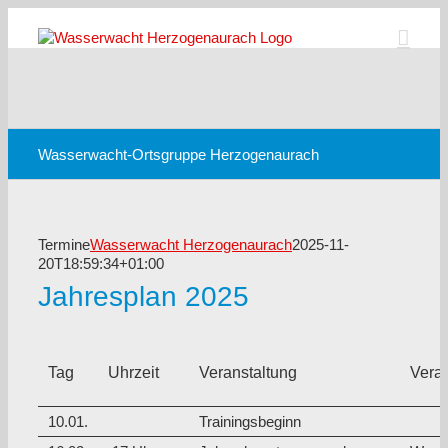
Zum
Inhalt
springen
Wasserwacht-Ortsgruppe Herzogenaurach
Termine
Wasserwacht Herzogenaurach
2025-11-
20T18:59:34+01:00
Jahresplan 2025
Tag
Uhrzeit
Veranstaltung
Veran
10.01.
Trainingsbeginn